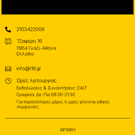
2103422006

Τζαφέρη 16

11854 Γκάζι-Αθήνα
Ελλάδα
info@t16.gr

Ώρες λειτουργίας
}
Εκδηλώσεις & Συναντήσεις: 24/7
Γραφεία: Δε-Πα 09:30-21:30
Για περισσότερες μέρες ή ώρες γίνονται ειδικές
συμφωνίες.
ΑΡΧΙΚΗ