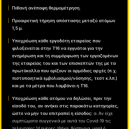
Πιθανή ανέπαφη θερμομέτρηση.
Προαιρετική τήρηση απόστασης μεταξύ ατόμων
1,5 μ.
Υποχρέωση κάθε εργοδότη εταιρείας που
φιλοξενείται στην Τ16 να εγγυάται για την
ενημέρωση και τη συμμόρφωση των εργαζομένων
της εταιρείας του και των επισκεπτών της με τα
πρωτόκολλα που ορίζουν οι αρμόδιες αρχές (π.χ.
πιστοποιητικά εμβολιασμού/νόσησης, τεστ κ.λπ.)
και με τα μέτρα που λαμβάνει η Τ16.
Υποχρέωση κάθε ατόμου να δηλώσει, πριν την
είσοδό του, αν ανήκει
στις παρακάτω κατηγορίες,
ώστε να μην του επιτραπεί η είσοδος:
α. Αν είχε
συμπτώματα συγγενικά με αυτά του Covid-19 τις
τελευταίες 14 ημέρες (βήχα, δύσπνοια, υψηλό