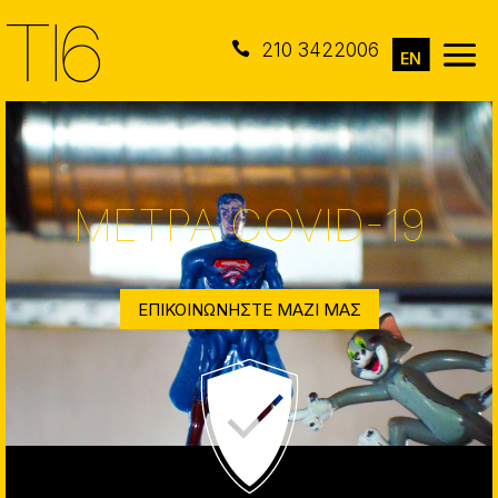

210 3422006
EN
ΜΕΤΡΑ COVID-19
ΕΠΙΚΟΙΝΩΝΉΣΤΕ ΜΑΖΊ ΜΑΣ