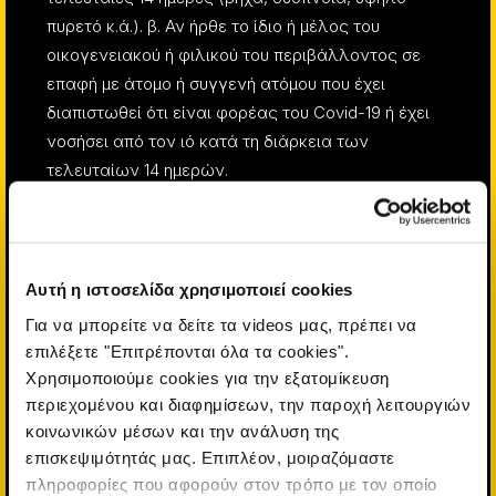
πυρετό κ.ά.). β. Αν ήρθε το ίδιο ή μέλος του
οικογενειακού ή φιλικού του περιβάλλοντος σε
επαφή με άτομο ή συγγενή ατόμου που έχει
διαπιστωθεί ότι είναι φορέας του Covid-19 ή έχει
νοσήσει από τον ιό κατά τη διάρκεια των
τελευταίων 14 ημερών.
ΣΥΣΤΑΣΕΙΣ ΑΤΟΜΙΚΗΣ ΥΓΙΕΙΝΗΣ ΚΑΙ ΑΤΟΜΙΚΗΣ
ΕΥΘΥΝΗΣ
Αυτή η ιστοσελίδα χρησιμοποιεί cookies
Προαιρετική χρήση μάσκας διαρκώς, σε όλους
Για να μπορείτε να δείτε τα videos μας, πρέπει να
τους εσωτερικούς χώρους.
επιλέξετε "Επιτρέπονται όλα τα cookies".
Χρησιμοποιούμε cookies για την εξατομίκευση
Συχνό πλύσιμο χεριών
με νερό και σαπούνι/
περιεχομένου και διαφημίσεων, την παροχή λειτουργιών
αντισηπτικό.
κοινωνικών μέσων και την ανάλυση της
επισκεψιμότητάς μας. Επιπλέον, μοιραζόμαστε
Αποφυγή αγγίγματος στόματος, μύτης, ματιών.
πληροφορίες που αφορούν στον τρόπο με τον οποίο